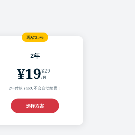
2年
¥19
¥29
/月
2年付款 ¥469, 不会自动续费！
选择方案